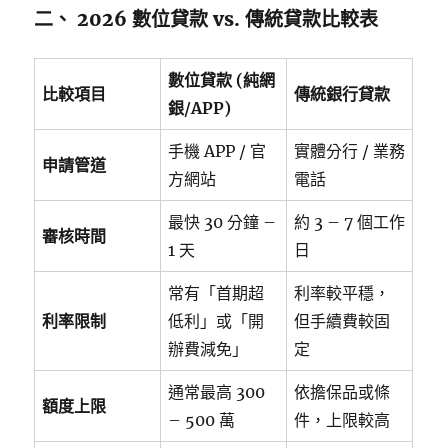
二、 2026 數位貸款 vs. 傳統貸款比較表
數位貸款 (純網
比較項目
傳統銀行貸款
銀/APP)
手機 APP / 官
實體分行 / 業務
申請管道
方網站
電話
最快 30 分鐘 –
約 3 – 7 個工作
審核時間
1 天
日
常有「首期超
利率較平穩，
利率限制
低利」或「開
但手續費較固
辦費減免」
定
通常最高 300
依擔保品或條
額度上限
– 500 萬
件，上限較高