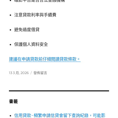
確認平台是否合法金融機構
注意貸款利率與手續費
避免過度借貸
保護個人資料安全
建議在申請貸款前仔細閱讀貸款條款。
發
在
13 3 月, 2026
發佈留言
佈
〈〉
日
期:
書籤
信用貸款-頻繁申請信貸會留下查詢紀錄，可能影