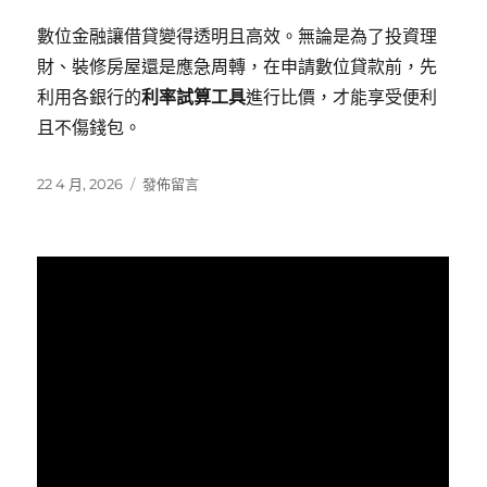
數位金融讓借貸變得透明且高效。無論是為了投資理
財、裝修房屋還是應急周轉，在申請數位貸款前，先
利用各銀行的
利率試算工具
進行比價，才能享受便利
且不傷錢包。
發
在
22 4 月, 2026
發佈留言
佈
〈數
日
位
期:
貸
款
怎
麼
選？
3
分
鐘
掌
握
申